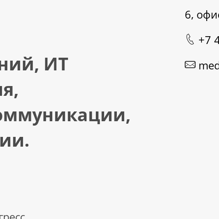
6, офи
+7 
ний, ИТ
med
я,
оммуникации,
ии.
гресс