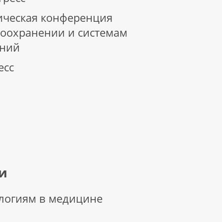
тическая конференция
воохранении и системам
ений
есс
и
логиям в медицине