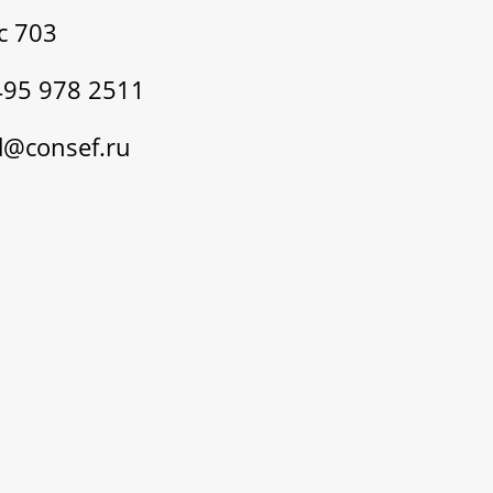
с 703
495 978 2511
@consef.ru